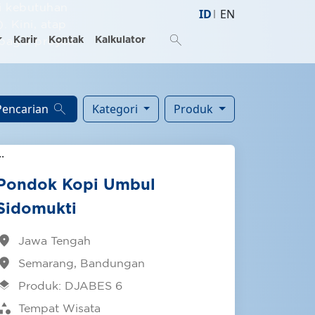
i kebutuhan
ID
EN
 Kini, atap
search
bagai proyek.
Karir
Kontak
Kalkulator
search
Pencarian
Kategori
Produk
Pondok Kopi Umbul
Sidomukti
cation_on
Jawa Tengah
cation_on
Semarang, Bandungan
ayers
Produk: DJABES 6
tegory
Tempat Wisata