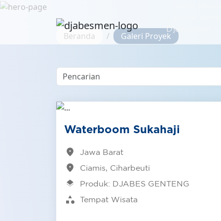
Sejak tahu
pasar deng
Djabesmen te
Beranda
Galeri Proyek
Waterboom Sukahaji
location_on
Jawa Barat
location_on
Ciamis, Ciharbeuti
layers
Produk: DJABES GENTENG
category
Tempat Wisata