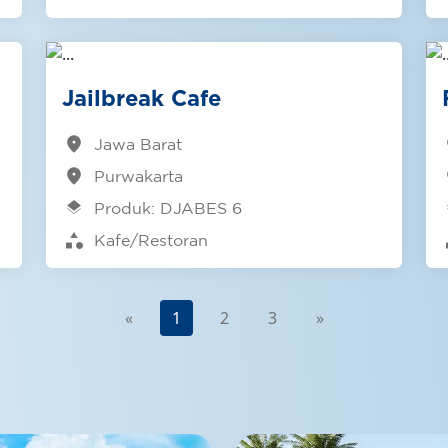
Jailbreak Cafe
location_on
lo
Jawa Barat
location_on
lo
Purwakarta
layers
l
Produk: DJABES 6
category
ca
Kafe/Restoran
«
1
2
3
»