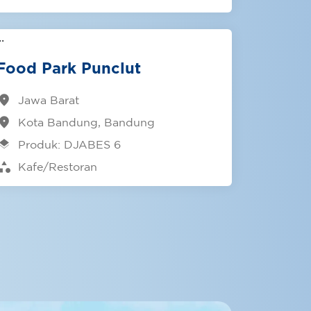
Food Park Punclut
cation_on
Jawa Barat
cation_on
Kota Bandung, Bandung
ayers
Produk: DJABES 6
tegory
Kafe/Restoran