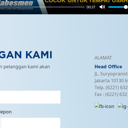
00:31
Mute
GAN KAMI
ALAMAT
an pelanggan kami akan
Head Office
JL. Suryopranot
Jakarta 10130 I
Telp. (6221) 63
Fax : (6221) 63
elepon