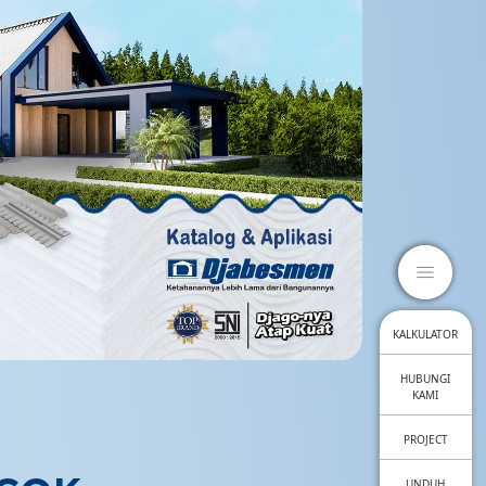
close
menu
KALKULATOR
HUBUNGI
KAMI
PROJECT
UNDUH