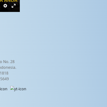
Settings
Enter
fullscreen
o No. 28
ndonesia.
21818
2 5649