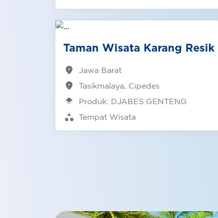
Taman Wisata Karang Resik
location_on
Jawa Barat
location_on
Tasikmalaya, Cipedes
layers
Produk: DJABES GENTENG
category
Tempat Wisata