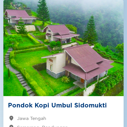
Pondok Kopi Umbul Sidomukti
location_on
Jawa Tengah