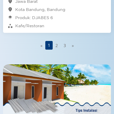
location_on
Jawa Barat
location_on
Kota Bandung, Bandung
layers
Produk: DJABES 6
category
Kafe/Restoran
1
«
2
3
»