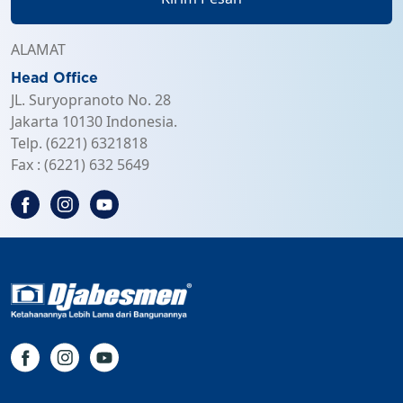
ALAMAT
Head Office
JL. Suryopranoto No. 28
Jakarta 10130 Indonesia.
Telp. (6221) 6321818
Fax : (6221) 632 5649