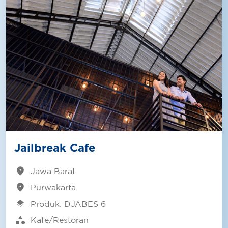
Jailbreak Cafe
location_on
Jawa Barat
location_on
Purwakarta
layers
Produk: DJABES 6
category
Kafe/Restoran