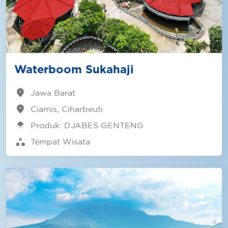
Waterboom Sukahaji
location_on
Jawa Barat
location_on
Ciamis, Ciharbeuti
layers
Produk: DJABES GENTENG
category
Tempat Wisata