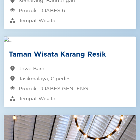
location_on
Semarang, Bandungan
layers
Produk: DJABES 6
category
Tempat Wisata
Taman Wisata Karang Resik
location_on
Jawa Barat
location_on
Tasikmalaya, Cipedes
layers
Produk: DJABES GENTENG
category
Tempat Wisata