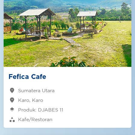
Fefica Cafe
location_on
Sumatera Utara
location_on
Karo, Karo
layers
Produk: DJABES 11
category
Kafe/Restoran