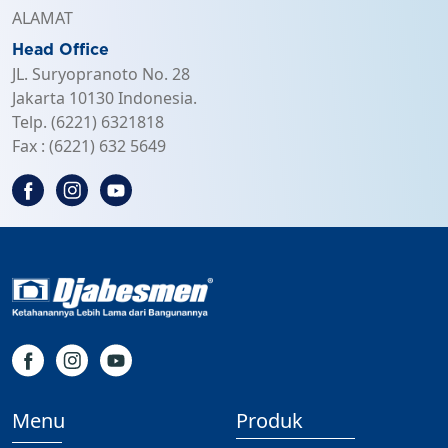
ALAMAT
Head Office
JL. Suryopranoto No. 28
Jakarta 10130 Indonesia.
Telp. (6221) 6321818
Fax : (6221) 632 5649
Menu
Produk