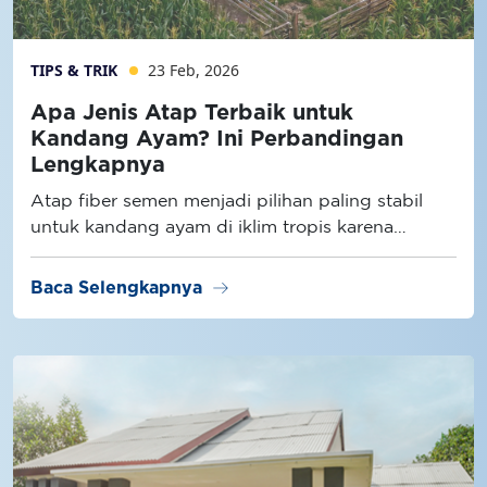
TIPS & TRIK
23 Feb, 2026
Apa Jenis Atap Terbaik untuk
Kandang Ayam? Ini Perbandingan
Lengkapnya
Atap fiber semen menjadi pilihan paling stabil
untuk kandang ayam di iklim tropis karena
memiliki konduktivitas panas lebih rendah
dibanding atap metal dan lebih tahan lembap
arrow_right_alt
Baca Selengkapnya
dibanding atap semen konvensional