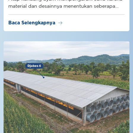
material dan desainnya menentukan seberapa
besar radiasi panas masuk ke dalam kandang.
arrow_right_alt
Baca Selengkapnya