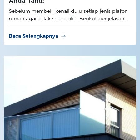
Anda Tahu!
Sebelum membeli, kenali dulu setiap jenis plafon
rumah agar tidak salah pilih! Berikut penjelasan
selengkapnya.
arrow_right_alt
Baca Selengkapnya