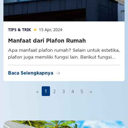
TIPS & TRIK
15 Apr, 2024
Manfaat dari Plafon Rumah
Apa manfaat plafon rumah? Selain untuk estetika,
plafon juga memiliki fungsi lain. Berikut fungsi
plafon selengkapnya!
arrow_right_alt
Baca Selengkapnya
1
«
2
3
4
5
»