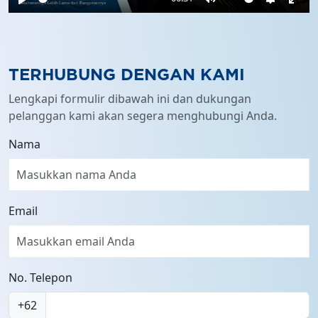
Play
Mute
Settings
Ente
full
TERHUBUNG DENGAN KAMI
Lengkapi formulir dibawah ini dan dukungan
pelanggan kami akan segera menghubungi Anda.
Nama
Email
No. Telepon
+62