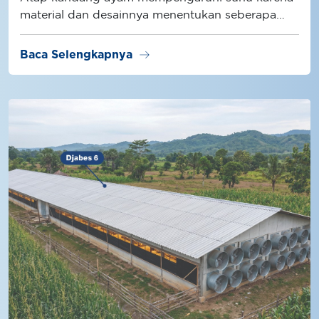
material dan desainnya menentukan seberapa
besar radiasi panas masuk ke dalam kandang.
arrow_right_alt
Baca Selengkapnya