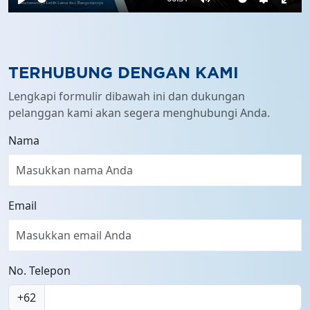
Play
Mute
Settings
Ente
full
TERHUBUNG DENGAN KAMI
Lengkapi formulir dibawah ini dan dukungan
pelanggan kami akan segera menghubungi Anda.
Nama
Email
No. Telepon
+62