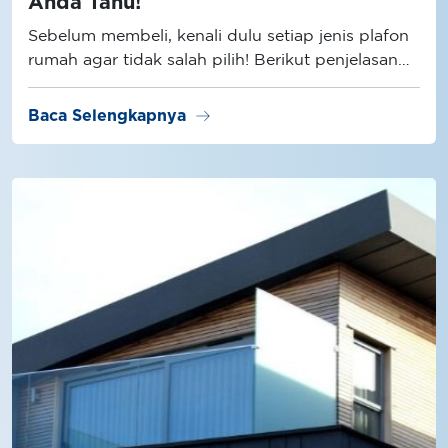
Anda Tahu!
Sebelum membeli, kenali dulu setiap jenis plafon
rumah agar tidak salah pilih! Berikut penjelasan
selengkapnya.
arrow_right_alt
Baca Selengkapnya