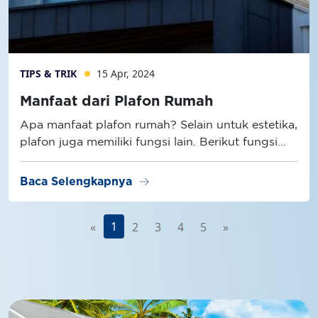
TIPS & TRIK
15 Apr, 2024
Manfaat dari Plafon Rumah
Apa manfaat plafon rumah? Selain untuk estetika,
plafon juga memiliki fungsi lain. Berikut fungsi
plafon selengkapnya!
arrow_right_alt
Baca Selengkapnya
1
«
2
3
4
5
»