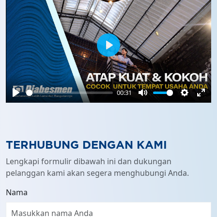
Play
00:31
Play
Mute
Settings
Ente
full
TERHUBUNG DENGAN KAMI
Lengkapi formulir dibawah ini dan dukungan
pelanggan kami akan segera menghubungi Anda.
Nama