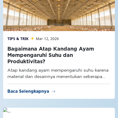
TIPS & TRIK
Mar 12, 2026
Bagaimana Atap Kandang Ayam
Mempengaruhi Suhu dan
Produktivitas?
Atap kandang ayam mempengaruhi suhu karena
material dan desainnya menentukan seberapa
besar radiasi panas masuk ke dalam kandang.
arrow_right_alt
Baca Selengkapnya