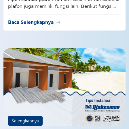
plafon juga memiliki fungsi lain. Berikut fungsi
plafon selengkapnya!
arrow_right_alt
Baca Selengkapnya
Selengkapnya