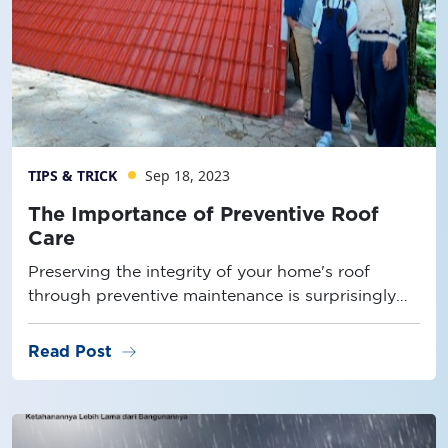
TIPS & TRICK
Sep 18, 2023
The Importance of Preventive Roof
Care
Preserving the integrity of your home's roof
through preventive maintenance is surprisingly
straightforward. Here's how to do it!
arrow_right_alt
Read Post