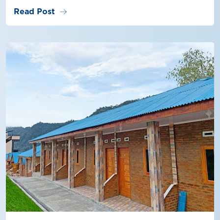
arrow_right_alt
Read Post