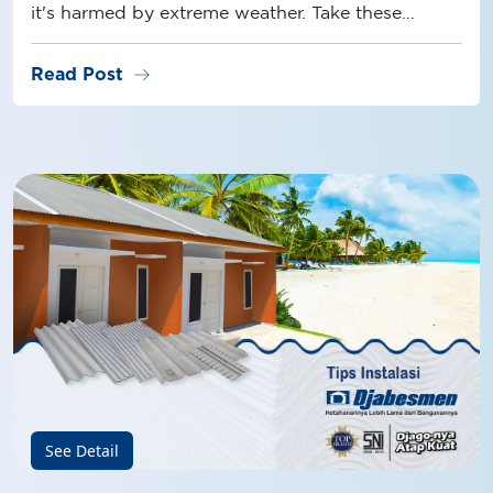
it's harmed by extreme weather. Take these
measures to ensure its durability and resilience!
arrow_right_alt
Read Post
See Detail