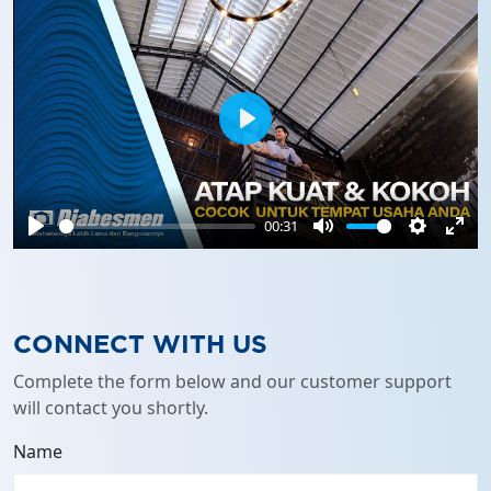
Play
00:31
Play
Mute
Settings
Ente
full
CONNECT WITH US
Complete the form below and our customer support
will contact you shortly.
Name