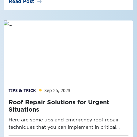
arrow_right_alt
Read Post
TIPS & TRICK
Sep 25, 2023
Roof Repair Solutions for Urgent
Situations
Here are some tips and emergency roof repair
techniques that you can implement in critical
conditions.